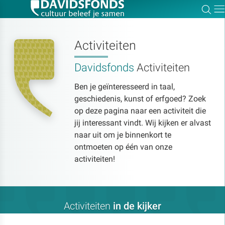
Zoe
Dir
Activiteiten
Davidsfonds
Activiteiten
Zoek:
Ben je geïnteresseerd in taal,
geschiedenis, kunst of erfgoed? Zoek
Zoeken
op deze pagina naar een activiteit die
jij interessant vindt. Wij kijken er alvast
naar uit om je binnenkort te
ontmoeten op één van onze
activiteiten!
Activiteiten
in de kijker