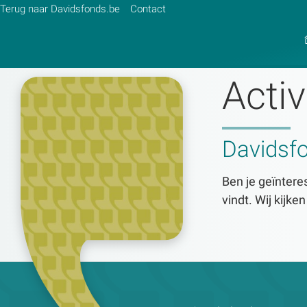
Terug naar Davidsfonds.be
Contact
Activ
Zoek:
Davidsf
Zoeken
Ben je geïnteres
vindt. Wij kijke