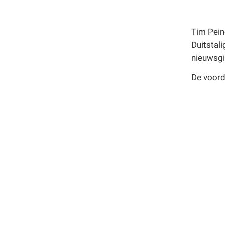
Tim Pein
Duitstali
nieuwsgi
De voord