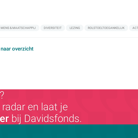
MENS & MAATSCHAPPIJ
DIVERSITEIT
LEZING
ROLSTOELTOEGANKELIJK
ACT
 naar overzicht
?
radar en laat je
ger
bij Davidsfonds.