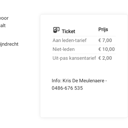
voor
alt
Prijs
Ticket
Aan leden-tarief
€ 7,00
ijndrecht
Niet-leden
€ 10,00
Uit-pas kansentarief
€ 2,00
Info: Kris De Meulenaere -
0486-676 535