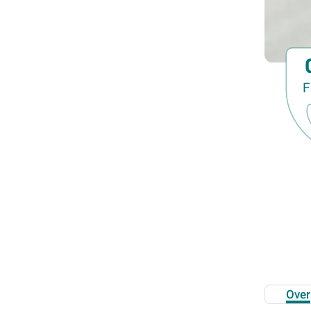
Familiedag
Fietstocht
Lezing
Meerdaagse uitstap
F
Ontmoeting met receptie
Voorstelling (theater, literatuur, film,...)
Wandeling
Wandeling met gids
Webinar
Weekendcursus
Workshop
Zomercursus
Over