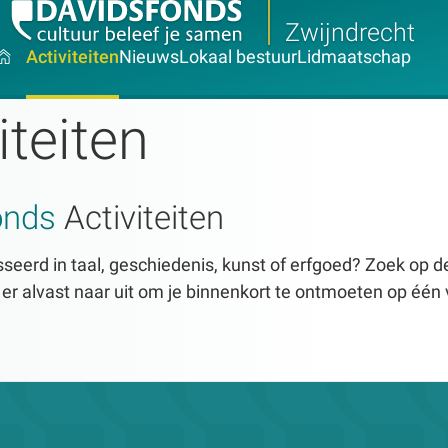
Zwijndrecht
Activiteiten
Nieuws
Lokaal bestuur
Lidmaatschap
iteiten
onds
Activiteiten
seerd in taal, geschiedenis, kunst of erfgoed? Zoek op dez
n er alvast naar uit om je binnenkort te ontmoeten op één 