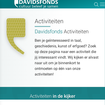
Zoe
Dir
Activiteiten
Davidsfonds
Activiteiten
Zoek:
Ben je geïnteresseerd in taal,
geschiedenis, kunst of erfgoed? Zoek
Zoeken
op deze pagina naar een activiteit die
jij interessant vindt. Wij kijken er alvast
naar uit om je binnenkort te
ontmoeten op één van onze
activiteiten!
Activiteiten
in de kijker