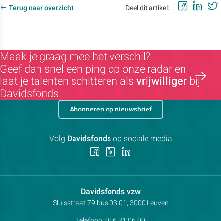
Faceb
Lin
Terug naar overzicht
Deel dit artikel:
Maak je graag mee het verschil?
Geef dan snel een ping op onze radar en
laat je talenten schitteren als
vrijwilliger
bij
Davidsfonds.
Abonneren op nieuwsbrief
Volg
Davidsfonds
op sociale media
Volg
Volg
Volg
ons
ons
ons
op
op
op
Facebook
Instagram
LinkedIn
Contactpersoon:
Davidsfonds vzw
Adres:
Sluisstraat 79
bus 03.01, 3000
Leuven
Telefoon:
016 31 06 00