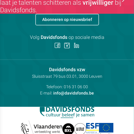
laat je talenten schitteren als
vrijwilliger
bij
Davidsfonds.
Abonneren op nieuwsbrief
Volg
Davidsfonds
op sociale media
Volg
Volg
Volg
ons
ons
ons
op
op
op
Facebook
Instagram
LinkedIn
Contactpersoon:
Davidsfonds vzw
Adres:
Sluisstraat 79
bus 03.01, 3000
Leuven
Telefoon:
016 31 06 00
E-mail:
info@davidsfonds.be