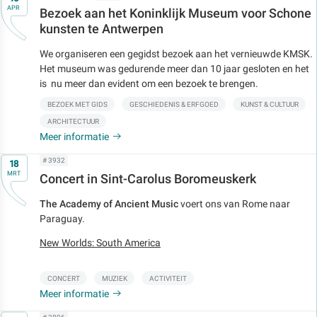
APR
Bezoek aan het Koninklijk Museum voor Schone
kunsten te Antwerpen
We organiseren een gegidst bezoek aan het vernieuwde KMSK.
Het museum was gedurende meer dan 10 jaar gesloten en het
is nu meer dan evident om een bezoek te brengen.
BEZOEK MET GIDS
GESCHIEDENIS & ERFGOED
KUNST & CULTUUR
ARCHITECTUUR
Meer informatie
Op
# 3932
18
MRT
Concert in Sint-Carolus Boromeuskerk
The Academy of Ancient Music
voert ons van Rome naar
Paraguay.
New Worlds: South America
CONCERT
MUZIEK
ACTIVITEIT
Meer informatie