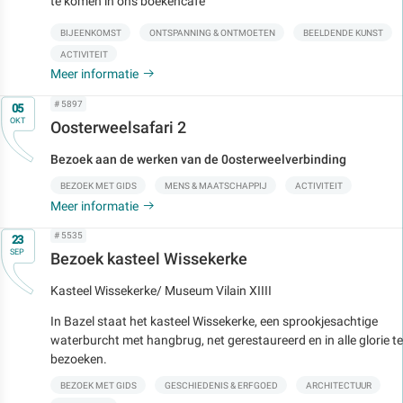
te komen in ons boekencafé
BIJEENKOMST
ONTSPANNING & ONTMOETEN
BEELDENDE KUNST
ACTIVITEIT
Meer informatie
Op
# 5897
05
OKT
Oosterweelsafari 2
Bezoek aan de werken van de 0osterweelverbinding
BEZOEK MET GIDS
MENS & MAATSCHAPPIJ
ACTIVITEIT
Meer informatie
Op
# 5535
23
SEP
Bezoek kasteel Wissekerke
Kasteel Wissekerke/ Museum Vilain XIIII
In Bazel staat het kasteel Wissekerke, een sprookjesachtige
waterburcht met hangbrug, net gerestaureerd en in alle glorie te
bezoeken.
BEZOEK MET GIDS
GESCHIEDENIS & ERFGOED
ARCHITECTUUR