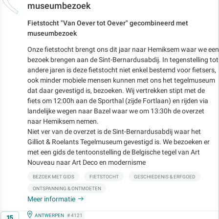
museumbezoek
Fietstocht "Van Oever tot Oever" gecombineerd met
museumbezoek
Onze fietstocht brengt ons dit jaar naar Hemiksem waar we een
bezoek brengen aan de Sint-Bernardusabdij. In tegenstelling tot
andere jaren is deze fietstocht niet enkel bestemd voor fietsers,
ook minder mobiele mensen kunnen met ons het tegelmuseum
dat daar gevestigd is, bezoeken. Wij vertrekken stipt met de
fiets om 12:00h aan de Sporthal (zijde Fortlaan) en rijden via
landelijke wegen naar Bazel waar we om 13:30h de overzet
naar Hemiksem nemen.
Niet ver van de overzet is de Sint-Bernardusabdij waar het
Gilliot & Roelants Tegelmuseum gevestigd is. We bezoeken er
met een gids de tentoonstelling de Belgische tegel van Art
Nouveau naar Art Deco en modernisme
BEZOEK MET GIDS
FIETSTOCHT
GESCHIEDENIS & ERFGOED
ONTSPANNING & ONTMOETEN
Meer informatie
Op
IN
ANTWERPEN
# 4121
15