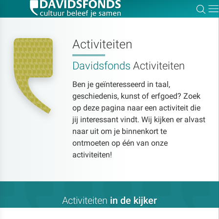
Zoe
Dir
Activiteiten
Davidsfonds
Activiteiten
Zoek:
Ben je geïnteresseerd in taal,
geschiedenis, kunst of erfgoed? Zoek
Zoeken
op deze pagina naar een activiteit die
jij interessant vindt. Wij kijken er alvast
naar uit om je binnenkort te
ontmoeten op één van onze
activiteiten!
Activiteiten
in de kijker