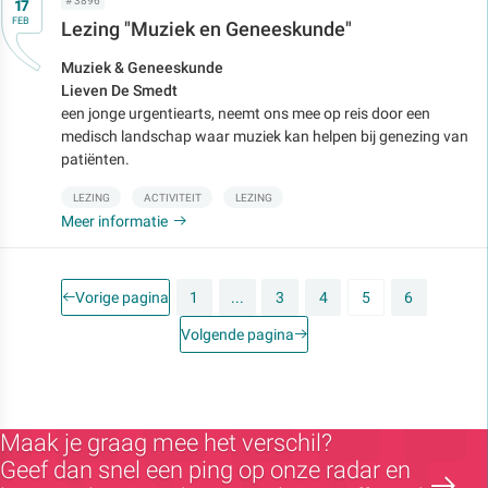
Op
# 3896
17
FEB
Lezing "Muziek en Geneeskunde"
Muziek & Geneeskunde
Lieven De Smedt
een jonge urgentiearts, neemt ons mee op reis door een
medisch landschap waar muziek kan helpen bij genezing van
patiënten.
LEZING
ACTIVITEIT
LEZING
Meer informatie
Vorige pagina
1
...
3
4
5
6
Volgende pagina
Maak je graag mee het verschil?
Geef dan snel een ping op onze radar en