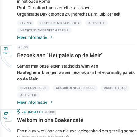
in het oude Rome
Prof. Christian Laes
vertelt er alles over.
Organisatie Davidsfonds Zwijndrecht i.s.m. Bibliotheek
LEZING
GESCHIEDENIS & ERFGOED
ACTIVITEIT
NACHTEN VAN DE GESCHIEDENIS
Meer informatie
Op
# 5899
21
OKT
Bezoek aan "Het paleis op de Meir"
Samen met onze eigen stadsgids
Wim Van
Hauteghem
brengen we een bezoek aan het
voormalig paleis
op de Meir
.
BEZOEK MET GIDS
GESCHIEDENIS & ERFGOED
ARCHITECTUUR
ACTIVITEIT
Meer informatie
Op
IN
ZWIJNDRECHT
# 5898
07
OKT
Welkom in ons Boekencafé
Een nieuw werkjaar, een nieuwe gelegenheid om gezellig samen