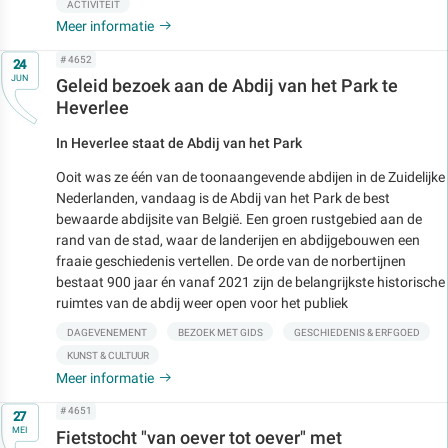
ACTIVITEIT
Meer informatie
Op
# 4652
24
JUN
Geleid bezoek aan de Abdij van het Park te
Heverlee
In Heverlee staat de Abdij van het Park
Ooit was ze één van de toonaangevende abdijen in de Zuidelijke
Nederlanden, vandaag is de Abdij van het Park de best
bewaarde abdijsite van België. Een groen rustgebied aan de
rand van de stad, waar de landerijen en abdijgebouwen een
fraaie geschiedenis vertellen. De orde van de norbertijnen
bestaat 900 jaar én vanaf 2021 zijn de belangrijkste historische
ruimtes van de abdij weer open voor het publiek
DAGEVENEMENT
BEZOEK MET GIDS
GESCHIEDENIS & ERFGOED
KUNST & CULTUUR
Meer informatie
Op
# 4651
27
MEI
Fietstocht "van oever tot oever" met