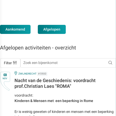
Aankomend
Afgelopen
Afgelopen activiteiten - overzicht
Filter
Op
IN
ZWIJNDRECHT
# 5900
03
NOV
Nacht van de Geschiedenis: voordracht
prof.Christian Laes "ROMA"
voordracht:
Kinderen & Mensen met een beperking in Rome
Er is weinig geweten of kinderen en mensen met een beperking