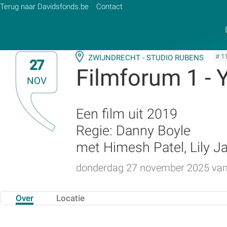
Terug naar Davidsfonds.be
Contact
# 1
ZWIJNDRECHT - STUDIO RUBENS
27
Filmforum 1 - 
NOV
Zoek:
Zoeken
Een film uit 2019
Regie: Danny Boyle
met Himesh Patel, Lily 
donderdag 27 november 2025 van 2
Over
Locatie