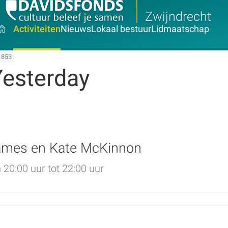
Zwijndrecht
Activiteiten
Nieuws
Lokaal bestuur
Lidmaatschap
1853
Yesterday
James en Kate McKinnon
0:00 uur tot 22:00 uur