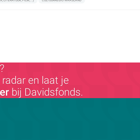
 LITERATUUR, FILM,...)
CULTUURREGIO WAASLAND
?
radar en laat je
ger
bij Davidsfonds.